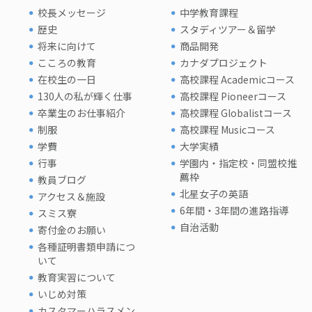
校長メッセージ
中学教育課程
歴史
スタディツアー＆留学
将来に向けて
商品開発
こころの教育
カナダプロジェクト
在校生の一日
高校課程 Academicコース
130人の私が輝く仕事
高校課程 Pioneerコース
卒業生のお仕事紹介
高校課程 Globalistコース
制服
高校課程 Musicコース
学費
大学実績
行事
学園内・指定校・同盟校推
薦枠
教員ブログ
北星女子の英語
アクセス＆施設
6年間・3年間の進路指導
スミス寮
自治活動
寄付金のお願い
各種証明書類申請につ
いて
教育実習について
いじめ対策
カスタマーハラスメン