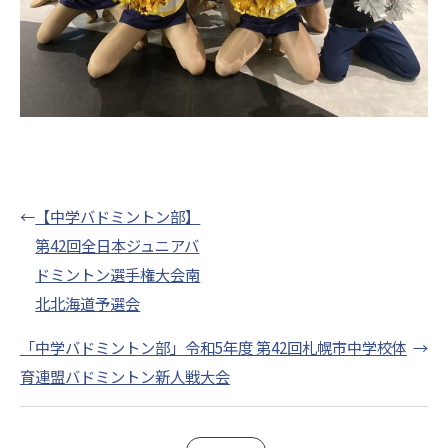
←
【中学バドミントン部】
第42回全日本ジュニアバ
ドミントン選手権大会南
北北海道予選会
「中学バドミントン部」令和5年度 第42回札幌市中学校体
→
育連盟バドミントン新人戦大会