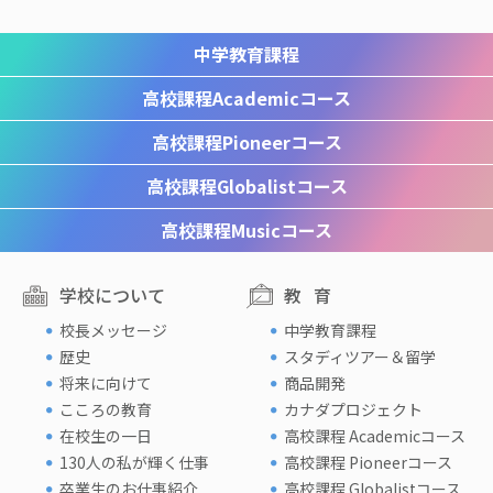
中学教育課程
高校課程
Academicコース
高校課程
Pioneerコース
高校課程
Globalistコース
高校課程
Musicコース
学校について
教育
校長メッセージ
中学教育課程
歴史
スタディツアー＆留学
将来に向けて
商品開発
こころの教育
カナダプロジェクト
在校生の一日
高校課程 Academicコース
130人の私が輝く仕事
高校課程 Pioneerコース
卒業生のお仕事紹介
高校課程 Globalistコース