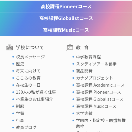
高校課程
Pioneerコース
高校課程
Globalistコース
高校課程
Musicコース
学校について
教育
校長メッセージ
中学教育課程
歴史
スタディツアー＆留学
将来に向けて
商品開発
こころの教育
カナダプロジェクト
在校生の一日
高校課程 Academicコース
130人の私が輝く仕事
高校課程 Pioneerコース
卒業生のお仕事紹介
高校課程 Globalistコース
制服
高校課程 Musicコース
学費
大学実績
行事
学園内・指定校・同盟校推
薦枠
教員ブログ