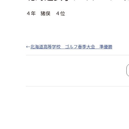
４年 猪俣 ４位
←
北海道高等学校 ゴルフ春季大会 準優勝