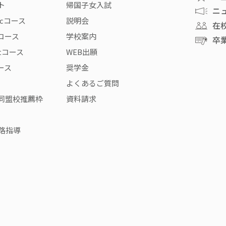
ト
帰国子女入試
ニ
icコース
説明会
在
rコース
学校案内
卒
stコース
WEB出願
コース
奨学金
よくあるご質問
同盟校推薦枠
資料請求
路指導