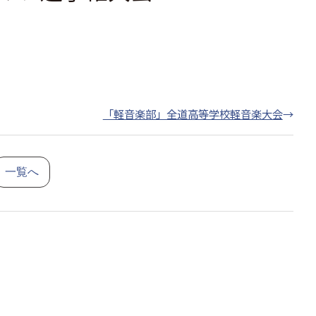
「軽音楽部」全道高等学校軽音楽大会
→
一覧へ