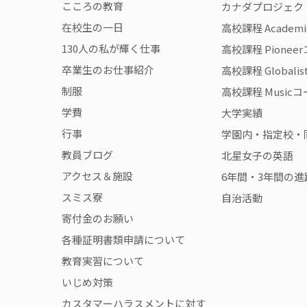
こころの教育
カナダプロジェク
在校生の一日
高校課程 Academ
130人の私が輝く仕事
高校課程 Pionee
卒業生のお仕事紹介
高校課程 Globali
制服
高校課程 Music
学費
大学実績
行事
学園内・指定校・
教員ブログ
北星女子の英語
アクセス＆施設
6年間・3年間の進
スミス寮
自治活動
寄付金のお願い
各種証明書類申請について
教育実習について
いじめ対策
カスタマーハラスメントに対す