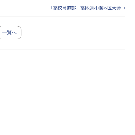
「高校弓道部」高体連札幌地区大会
→
一覧へ