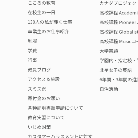
こころの教育
カナダプロジェク
在校生の一日
高校課程 Academ
130人の私が輝く仕事
高校課程 Pionee
卒業生のお仕事紹介
高校課程 Globali
制服
高校課程 Music
学費
大学実績
行事
学園内・指定校・
教員ブログ
北星女子の英語
アクセス＆施設
6年間・3年間の進
スミス寮
自治活動
寄付金のお願い
各種証明書類申請について
教育実習について
いじめ対策
カスタマーハラスメントに対す