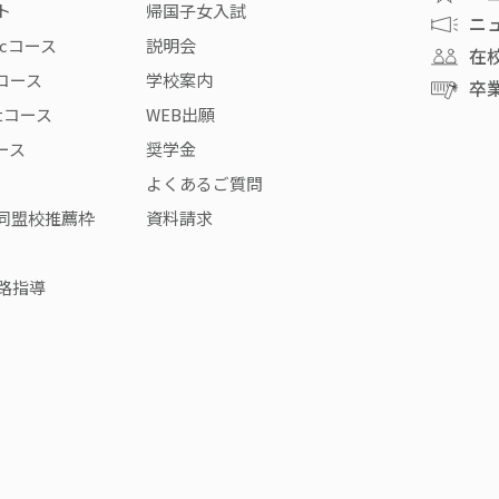
ト
帰国子女入試
ニ
icコース
説明会
在
rコース
学校案内
卒
stコース
WEB出願
コース
奨学金
よくあるご質問
同盟校推薦枠
資料請求
路指導