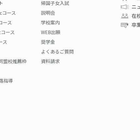
ト
帰国子女入試
ニ
icコース
説明会
在
rコース
学校案内
卒
stコース
WEB出願
コース
奨学金
よくあるご質問
同盟校推薦枠
資料請求
路指導