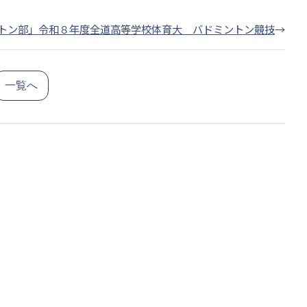
トン部」令和８年度全道高等学校体育大 バドミントン競技
→
一覧へ