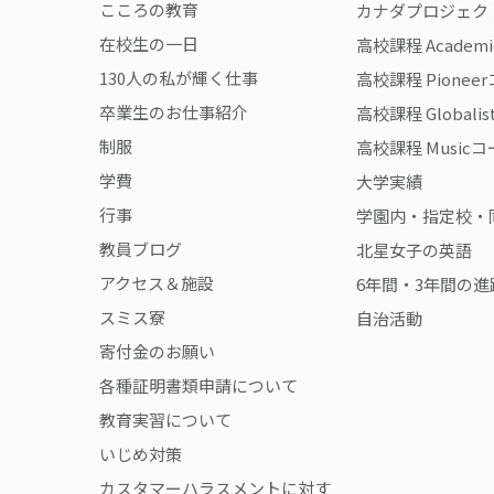
こころの教育
カナダプロジェク
在校生の一日
高校課程 Academ
130人の私が輝く仕事
高校課程 Pionee
卒業生のお仕事紹介
高校課程 Globali
制服
高校課程 Music
学費
大学実績
行事
学園内・指定校・
教員ブログ
北星女子の英語
アクセス＆施設
6年間・3年間の進
スミス寮
自治活動
寄付金のお願い
各種証明書類申請について
教育実習について
いじめ対策
カスタマーハラスメントに対す