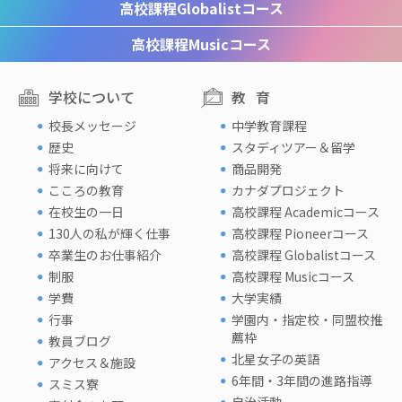
高校課程
Globalistコース
高校課程
Musicコース
学校について
教育
校長メッセージ
中学教育課程
歴史
スタディツアー＆留学
将来に向けて
商品開発
こころの教育
カナダプロジェクト
在校生の一日
高校課程 Academicコース
130人の私が輝く仕事
高校課程 Pioneerコース
卒業生のお仕事紹介
高校課程 Globalistコース
制服
高校課程 Musicコース
学費
大学実績
行事
学園内・指定校・同盟校推
薦枠
教員ブログ
北星女子の英語
アクセス＆施設
6年間・3年間の進路指導
スミス寮
自治活動