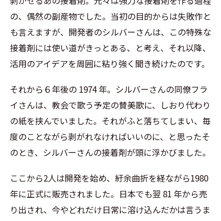
剥がせるあの接着剤。元々は強力な接着剤を作る過程
の、偶然の副産物でした。当初の目的からは失敗作と
も言えますが、開発者のシルバーさんは、この特殊な
接着剤には使い道がきっとある、と考え、それ以降、
活用のアイデアを周囲に粘り強く聞き続けたのです。
それから６年後の
1974
年。シルバーさんの同僚フラ
イさんは、教会で歌う予定の賛美歌に、しおり代わり
の紙を挟んでいました。それがふと落ちてしまい、毎
度のことながら剥がれなければいいのに、と思ったそ
のとき、シルバーさんの接着剤が頭に浮かびました。
ここから
2
人は開発を始め、紆余曲折を経ながら
1980
年に正式に販売されました。日本でも翌
81
年から売
り出され、今やどれだけ日常に溶け込んだかは言うま