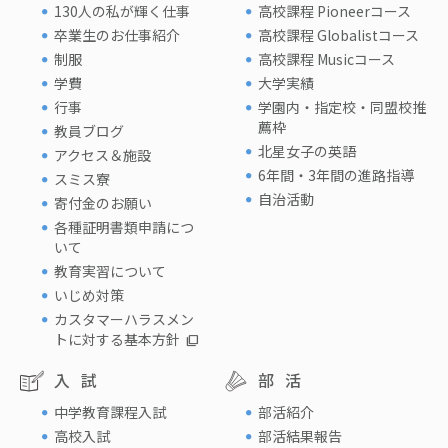
130人の私が輝く仕事
高校課程 Pioneerコース
卒業生のお仕事紹介
高校課程 Globalistコース
制服
高校課程 Musicコース
学費
大学実績
行事
学園内・指定校・同盟校推
薦枠
教員ブログ
北星女子の英語
アクセス＆施設
6年間・3年間の進路指導
スミス寮
自治活動
寄付金のお願い
各種証明書類申請につ
いて
教育実習について
いじめ対策
カスタマーハラスメン
トに対する基本方針
入試
部活
中学教育課程入試
部活紹介
高校入試
部活結果報告