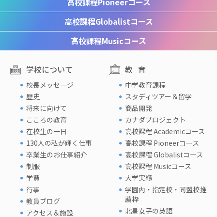
高校課程
Pioneerコース
高校課程
Globalistコース
高校課程
Musicコース
学校について
教育
校長メッセージ
中学教育課程
歴史
スタディツアー＆留学
将来に向けて
商品開発
こころの教育
カナダプロジェクト
在校生の一日
高校課程 Academicコース
130人の私が輝く仕事
高校課程 Pioneerコース
卒業生のお仕事紹介
高校課程 Globalistコース
制服
高校課程 Musicコース
学費
大学実績
行事
学園内・指定校・同盟校推
薦枠
教員ブログ
北星女子の英語
アクセス＆施設