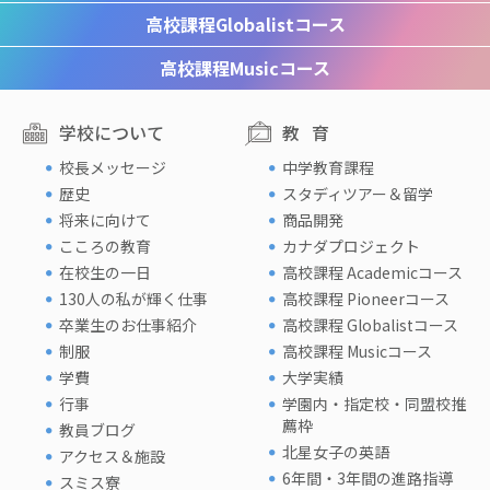
高校課程
Globalistコース
高校課程
Musicコース
学校について
教育
校長メッセージ
中学教育課程
歴史
スタディツアー＆留学
将来に向けて
商品開発
こころの教育
カナダプロジェクト
在校生の一日
高校課程 Academicコース
130人の私が輝く仕事
高校課程 Pioneerコース
卒業生のお仕事紹介
高校課程 Globalistコース
制服
高校課程 Musicコース
学費
大学実績
行事
学園内・指定校・同盟校推
薦枠
教員ブログ
北星女子の英語
アクセス＆施設
6年間・3年間の進路指導
スミス寮