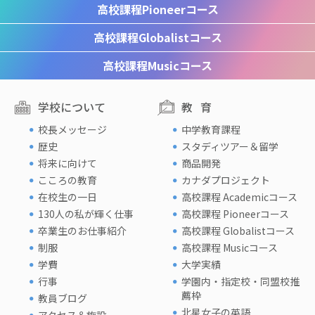
高校課程
Pioneerコース
高校課程
Globalistコース
高校課程
Musicコース
学校について
教育
校長メッセージ
中学教育課程
歴史
スタディツアー＆留学
将来に向けて
商品開発
こころの教育
カナダプロジェクト
在校生の一日
高校課程 Academicコース
130人の私が輝く仕事
高校課程 Pioneerコース
卒業生のお仕事紹介
高校課程 Globalistコース
制服
高校課程 Musicコース
学費
大学実績
行事
学園内・指定校・同盟校推
薦枠
教員ブログ
北星女子の英語