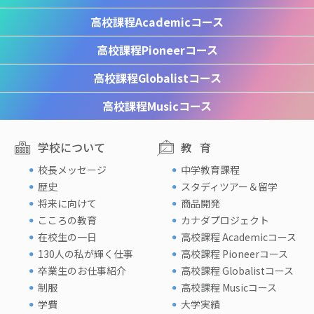
高校課程
Academicコース
高校課程
Pioneerコース
高校課程
Globalistコース
高校課程
Musicコース
学校について
教育
校長メッセージ
中学教育課程
歴史
スタディツアー＆留学
将来に向けて
商品開発
こころの教育
カナダプロジェクト
在校生の一日
高校課程 Academicコース
130人の私が輝く仕事
高校課程 Pioneerコース
卒業生のお仕事紹介
高校課程 Globalistコース
制服
高校課程 Musicコース
学費
大学実績