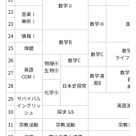
数学Ⅱ
22
音楽Ⅰ
美術Ⅰ
23
数学Ⅲ
国語
24
情報Ⅰ
数学B
25
保健
数学Ⅰ
数学C
ライフデ
26
数学C
物理④
英語
生物④
数学Ⅱ
27
数学演
COMⅠ
音
習β
28
日本史
探究
美
化学④
サバイバル
29
イングリッ
英語演習
30
探求 GS
シュ
31
宗教活動
宗教活動
宗教活