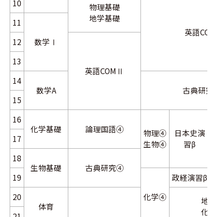
10
物理基礎
地学基礎
11
英語CO
12
数学Ⅰ
13
英語COMⅡ
14
数学A
古典研究
15
16
化学基礎
論理国語④
物理④
日本史演
17
生物④
習β
18
生物基礎
古典研究④
M
19
政経演習β
20
化学④
地生
体育
化生
21