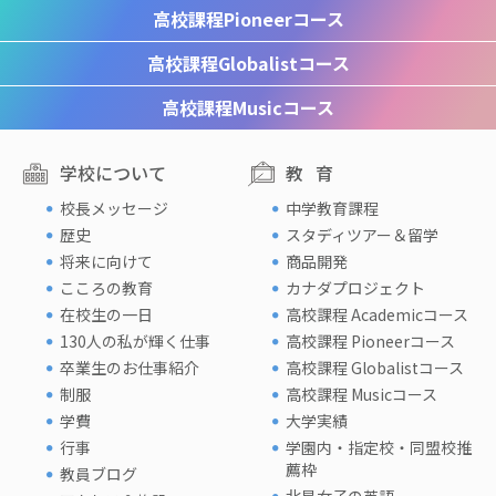
高校課程
Pioneerコース
高校課程
Globalistコース
高校課程
Musicコース
学校について
教育
校長メッセージ
中学教育課程
歴史
スタディツアー＆留学
将来に向けて
商品開発
こころの教育
カナダプロジェクト
在校生の一日
高校課程 Academicコース
130人の私が輝く仕事
高校課程 Pioneerコース
卒業生のお仕事紹介
高校課程 Globalistコース
制服
高校課程 Musicコース
学費
大学実績
行事
学園内・指定校・同盟校推
薦枠
教員ブログ
北星女子の英語