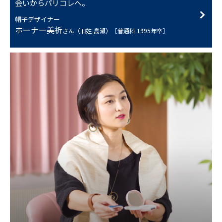
会いからパリコレへ。
帽子デザイナー
ホーナー美祈
さん（旧姓 島瀬）［普通科 1995年卒］