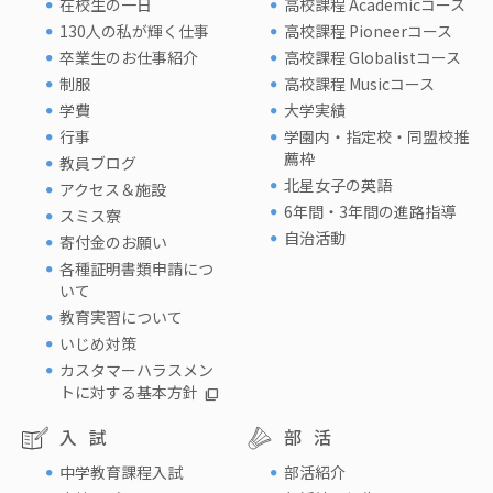
在校生の一日
高校課程 Academicコース
130人の私が輝く仕事
高校課程 Pioneerコース
卒業生のお仕事紹介
高校課程 Globalistコース
制服
高校課程 Musicコース
学費
大学実績
行事
学園内・指定校・同盟校推
薦枠
教員ブログ
北星女子の英語
アクセス＆施設
6年間・3年間の進路指導
スミス寮
自治活動
寄付金のお願い
各種証明書類申請につ
いて
教育実習について
いじめ対策
カスタマーハラスメン
トに対する基本方針
入試
部活
中学教育課程入試
部活紹介