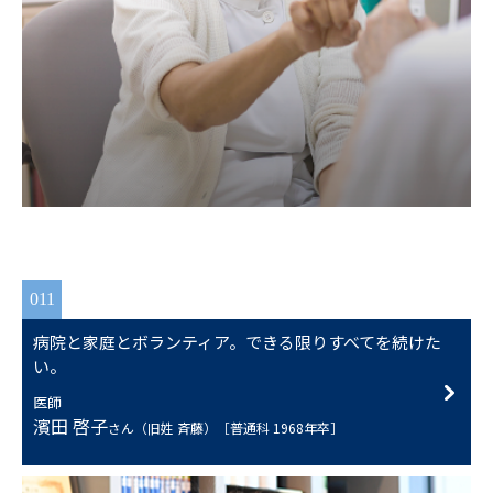
011
病院と家庭とボランティア。できる限りすべてを続けた
い。
医師
濱田 啓子
さん（旧姓 斉藤）［普通科 1968年卒］