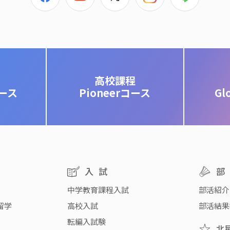
高校課程
コース
Pioneerコース
Gl
入試
中学教育課程入試
部活紹介
留学
高校入試
部活結果
転編入試験
北