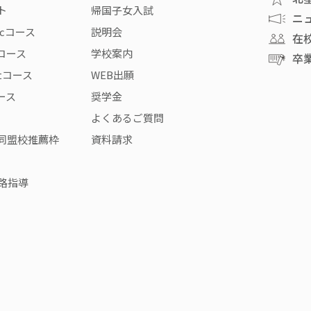
ト
帰国子女入試
ニ
icコース
説明会
在
rコース
学校案内
卒
stコース
WEB出願
コース
奨学金
よくあるご質問
同盟校推薦枠
資料請求
路指導