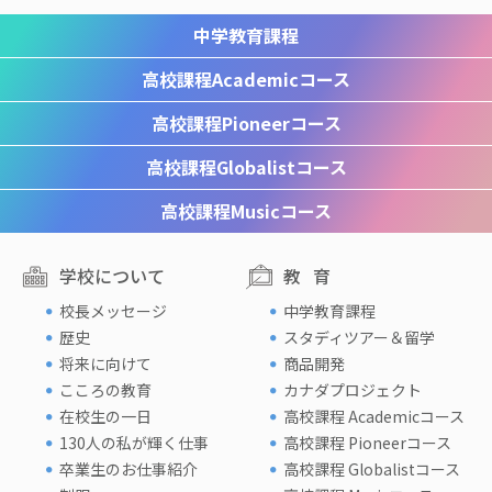
中学教育課程
高校課程
Academicコース
高校課程
Pioneerコース
高校課程
Globalistコース
高校課程
Musicコース
学校について
教育
校長メッセージ
中学教育課程
歴史
スタディツアー＆留学
将来に向けて
商品開発
こころの教育
カナダプロジェクト
在校生の一日
高校課程 Academicコース
130人の私が輝く仕事
高校課程 Pioneerコース
卒業生のお仕事紹介
高校課程 Globalistコース