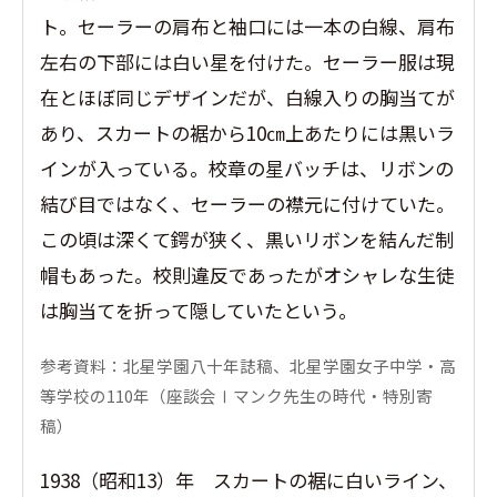
ト。セーラーの肩布と袖口には一本の白線、肩布
左右の下部には白い星を付けた。セーラー服は現
在とほぼ同じデザインだが、白線入りの胸当てが
あり、スカートの裾から10㎝上あたりには黒いラ
インが入っている。校章の星バッチは、リボンの
結び目ではなく、セーラーの襟元に付けていた。
この頃は深くて鍔が狭く、黒いリボンを結んだ制
帽もあった。校則違反であったがオシャレな生徒
は胸当てを折って隠していたという。
参考資料：北星学園八十年誌稿、北星学園女子中学・高
等学校の110年（座談会Ⅰマンク先生の時代・特別寄
稿）
1938（昭和13）年 スカートの裾に白いライン、