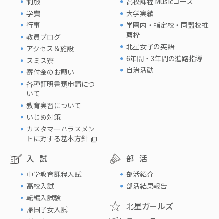
制服
高校課程 Musicコース
学費
大学実績
行事
学園内・指定校・同盟校推
薦枠
教員ブログ
北星女子の英語
アクセス＆施設
6年間・3年間の進路指導
スミス寮
自治活動
寄付金のお願い
各種証明書類申請につ
いて
教育実習について
いじめ対策
カスタマーハラスメン
トに対する基本方針
入試
部活
中学教育課程入試
部活紹介
高校入試
部活結果報告
転編入試験
北星ガールズ
帰国子女入試