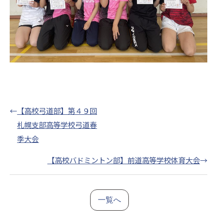
←
【高校弓道部】第４９回
札幌支部高等学校弓道春
季大会
【高校バドミントン部】前道高等学校体育大会
→
一覧へ