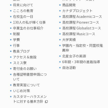
将来に向けて
商品開発
こころの教育
カナダプロジェクト
在校生の一日
高校課程 Academicコース
130人の私が輝く仕事
高校課程 Pioneerコース
卒業生のお仕事紹介
高校課程 Globalistコース
制服
高校課程 Musicコース
学費
大学実績
行事
学園内・指定校・同盟校推
薦枠
教員ブログ
北星女子の英語
アクセス＆施設
6年間・3年間の進路指導
スミス寮
自治活動
寄付金のお願い
各種証明書類申請につ
いて
教育実習について
いじめ対策
カスタマーハラスメン
トに対する基本方針