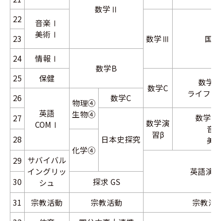
数学Ⅱ
22
音楽Ⅰ
美術Ⅰ
23
数学Ⅲ
国語
24
情報Ⅰ
数学B
25
保健
数学Ⅰ
数学C
ライフデ
26
数学C
物理④
英語
生物④
数学Ⅱ
27
数学演
COMⅠ
音
習β
28
日本史
探究
美
化学④
サバイバル
29
イングリッ
英語演習
30
探求 GS
シュ
31
宗教活動
宗教活動
宗教活