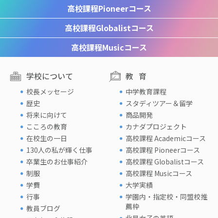
高校課程
Pioneerコース
高校課程
Globalistコース
高校課程
Musicコース
学校について
教育
校長メッセージ
中学教育課程
歴史
スタディツアー＆留学
将来に向けて
商品開発
こころの教育
カナダプロジェクト
在校生の一日
高校課程 Academicコース
130人の私が輝く仕事
高校課程 Pioneerコース
卒業生のお仕事紹介
高校課程 Globalistコース
制服
高校課程 Musicコース
学費
大学実績
行事
学園内・指定校・同盟校推
薦枠
教員ブログ
北星女子の英語