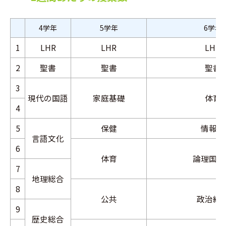
4学年
5学年
6学年
1
LHR
LHR
LHR
2
聖書
聖書
聖書
3
現代の国語
家庭基礎
体育
4
5
保健
情報Ⅰ
言語文化
6
体育
論理国語
7
地理総合
8
公共
政治経
9
歴史総合