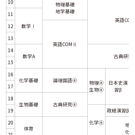
10
物理基礎
地学基礎
11
英語CO
12
数学Ⅰ
13
英語COMⅡ
14
数学A
古典研究
15
16
化学基礎
論理国語④
物理④
日本史演
17
生物④
習β
18
生物基礎
古典研究④
M
19
政経演習β
20
化学④
地生
体育
化生
21