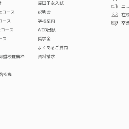
ト
帰国子女入試
ニ
icコース
説明会
在
rコース
学校案内
卒
stコース
WEB出願
コース
奨学金
よくあるご質問
同盟校推薦枠
資料請求
路指導