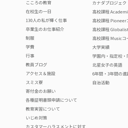
こころの教育
カナダプロジェク
在校生の一日
高校課程 Academ
130人の私が輝く仕事
高校課程 Pionee
卒業生のお仕事紹介
高校課程 Globali
制服
高校課程 Music
学費
大学実績
行事
学園内・指定校・
教員ブログ
北星女子の英語
アクセス＆施設
6年間・3年間の進
スミス寮
自治活動
寄付金のお願い
各種証明書類申請について
教育実習について
いじめ対策
カスタマーハラスメントに対す