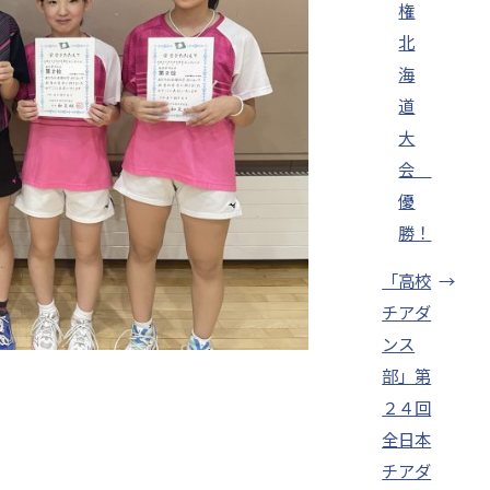
権
北
海
道
大
会
優
勝！
「高校
→
チアダ
ンス
部」第
２４回
全日本
チアダ