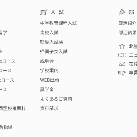
入試
中学教育課程入試
部活紹介
留学
高校入試
部活結果
転編入試験
北
ト
帰国子女入試
ニ
icコース
説明会
在
rコース
学校案内
卒
stコース
WEB出願
コース
奨学金
よくあるご質問
同盟校推薦枠
資料請求
路指導