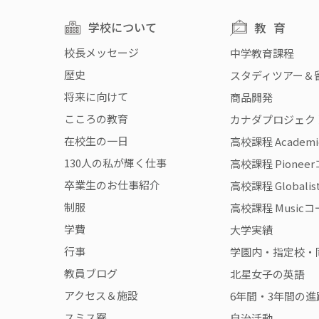
学校について
教育
校長メッセージ
中学教育課程
歴史
スタディツアー＆
将来に向けて
商品開発
こころの教育
カナダプロジェク
在校生の一日
高校課程 Academ
130人の私が輝く仕事
高校課程 Pionee
卒業生のお仕事紹介
高校課程 Globali
制服
高校課程 Music
学費
大学実績
行事
学園内・指定校・
教員ブログ
北星女子の英語
アクセス＆施設
6年間・3年間の進
スミス寮
自治活動