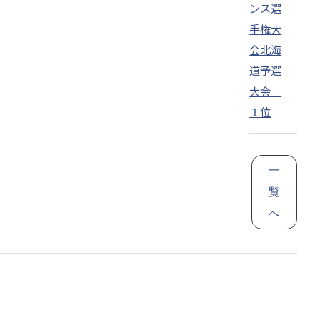
ンス選
手権大
会北海
道予選
大会
１位
一
覧
へ