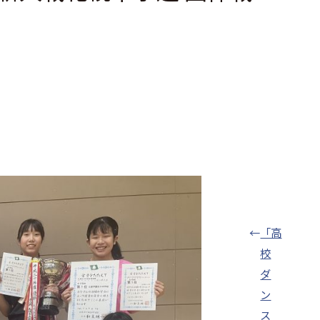
←
「高
校
ダ
ン
ス