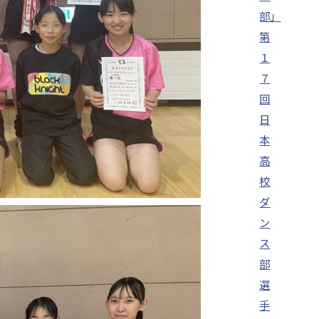
部」
第
１
７
回
日
本
高
校
ダ
ン
ス
部
選
手