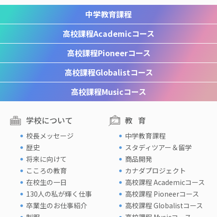
中学教育課程
高校課程
Academicコース
高校課程
Pioneerコース
高校課程
Globalistコース
高校課程
Musicコース
学校について
教育
校長メッセージ
中学教育課程
歴史
スタディツアー＆留学
将来に向けて
商品開発
こころの教育
カナダプロジェクト
在校生の一日
高校課程 Academicコース
130人の私が輝く仕事
高校課程 Pioneerコース
卒業生のお仕事紹介
高校課程 Globalistコース