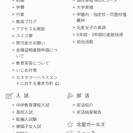
制服
高校課程 Musicコース
学費
大学実績
行事
学園内・指定校・同盟校推
薦枠
教員ブログ
北星女子の英語
アクセス＆施設
6年間・3年間の進路指導
スミス寮
自治活動
寄付金のお願い
各種証明書類申請につ
いて
教育実習について
いじめ対策
カスタマーハラスメン
トに対する基本方針
入試
部活
中学教育課程入試
部活紹介
高校入試
部活結果報告
転編入試験
北星ガールズ
帰国子女入試
ニュース