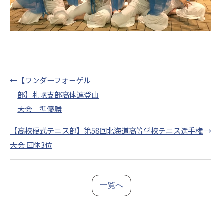
←
【ワンダーフォーゲル
部】札幌支部高体連登山
大会 準優勝
【高校硬式テニス部】第58回北海道高等学校テニス選手権
→
大会 団体3位
一覧へ