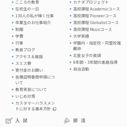
こころの教育
カナダプロジェクト
在校生の一日
高校課程 Academicコース
130人の私が輝く仕事
高校課程 Pioneerコース
卒業生のお仕事紹介
高校課程 Globalistコース
制服
高校課程 Musicコース
学費
大学実績
行事
学園内・指定校・同盟校推
薦枠
教員ブログ
北星女子の英語
アクセス＆施設
6年間・3年間の進路指導
スミス寮
自治活動
寄付金のお願い
各種証明書類申請につ
いて
教育実習について
いじめ対策
カスタマーハラスメン
トに対する基本方針
入試
部活