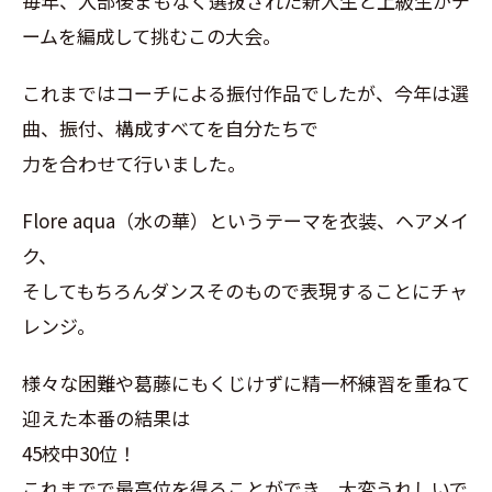
毎年、入部後まもなく選抜された新入生と上級生がチ
ームを編成して挑むこの大会。
これまではコーチによる振付作品でしたが、今年は選
曲、振付、構成すべてを自分たちで
力を合わせて行いました。
Flore aqua（水の華）というテーマを衣装、ヘアメイ
ク、
そしてもちろんダンスそのもので表現することにチャ
レンジ。
様々な困難や葛藤にもくじけずに精一杯練習を重ねて
迎えた本番の結果は
45校中30位！
これまでで最高位を得ることができ、大変うれしいで