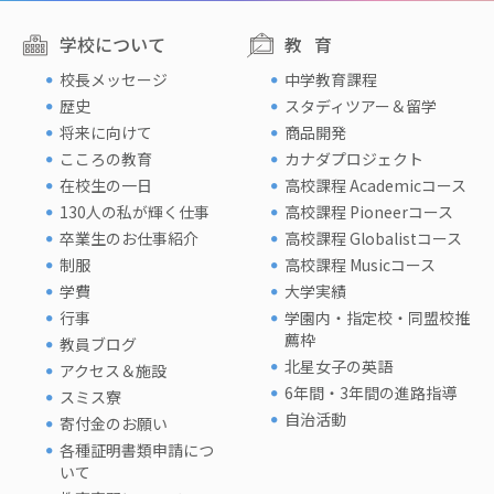
学校について
教育
校長メッセージ
中学教育課程
歴史
スタディツアー＆留学
将来に向けて
商品開発
こころの教育
カナダプロジェクト
在校生の一日
高校課程 Academicコース
130人の私が輝く仕事
高校課程 Pioneerコース
卒業生のお仕事紹介
高校課程 Globalistコース
制服
高校課程 Musicコース
学費
大学実績
行事
学園内・指定校・同盟校推
薦枠
教員ブログ
北星女子の英語
アクセス＆施設
6年間・3年間の進路指導
スミス寮
自治活動
寄付金のお願い
各種証明書類申請につ
いて