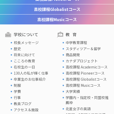
高校課程
Globalistコース
高校課程
Musicコース
学校について
教育
校長メッセージ
中学教育課程
歴史
スタディツアー＆留学
将来に向けて
商品開発
こころの教育
カナダプロジェクト
在校生の一日
高校課程 Academicコース
130人の私が輝く仕事
高校課程 Pioneerコース
卒業生のお仕事紹介
高校課程 Globalistコース
制服
高校課程 Musicコース
学費
大学実績
行事
学園内・指定校・同盟校推
薦枠
教員ブログ
北星女子の英語
アクセス＆施設