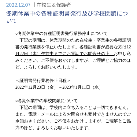
2022.12.07
在校生＆保護者
冬期休業中の各種証明書発行及び学校閉鎖につ
いて
○
冬期
休業中の各種証明書発行業務停止について
　下記の期間は、休業
期間
のため在校生・卒業生の各種証明
書の発行業務を停止いたします。各種証明書が必要な方は
12
月
2
2
日（
木
）午前中までにお電話でお問合せの上、
お申し込
みください。ご不便をおかけしますが、ご理解とご協力のほ
ど、よろしくお願いいたします。
＜証明書発行業務停止日程＞
2
02
2
年
12
月
2
3
日（
金
）～
202
3
年
1
月
1
1
日
（
水
）
○
冬期
休業中の学校閉鎖について
　下記の期間は、学校内に立ち入ることは一切できません。
また、電話
・メール
によるお問合せも受付できませんのでご
承知おきください。ご不便をおかけしますが、ご理解とご協
力のほど、よろしくお願いいたします。