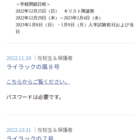
＜学校閉鎖日程＞
2022
年
12
月
25
日（日）　キリスト降誕祭
20
2
2
年
12
月
2
9
日（
木
）～
202
3
年
1
月
4
日（
水
）
2023
年
1
月
8
日（日）・
1
月
9
日（月）入学試験
前日および当
日　
2022.11.30
在校生＆保護者
ライラックの風８号
こちらからご覧ください。
パスワードは必要です。
2022.10.31
在校生＆保護者
ライラックの７号