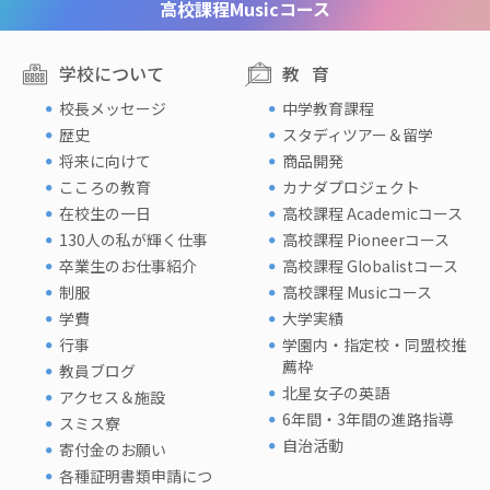
高校課程
Musicコース
学校について
教育
校長メッセージ
中学教育課程
歴史
スタディツアー＆留学
将来に向けて
商品開発
こころの教育
カナダプロジェクト
在校生の一日
高校課程 Academicコース
130人の私が輝く仕事
高校課程 Pioneerコース
卒業生のお仕事紹介
高校課程 Globalistコース
制服
高校課程 Musicコース
学費
大学実績
行事
学園内・指定校・同盟校推
薦枠
教員ブログ
北星女子の英語
アクセス＆施設
6年間・3年間の進路指導
スミス寮
自治活動
寄付金のお願い
各種証明書類申請につ