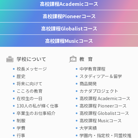
高校課程
Academicコース
高校課程
Pioneerコース
高校課程
Globalistコース
高校課程
Musicコース
学校について
教育
校長メッセージ
中学教育課程
歴史
スタディツアー＆留学
将来に向けて
商品開発
こころの教育
カナダプロジェクト
在校生の一日
高校課程 Academicコース
130人の私が輝く仕事
高校課程 Pioneerコース
卒業生のお仕事紹介
高校課程 Globalistコース
制服
高校課程 Musicコース
学費
大学実績
行事
学園内・指定校・同盟校推