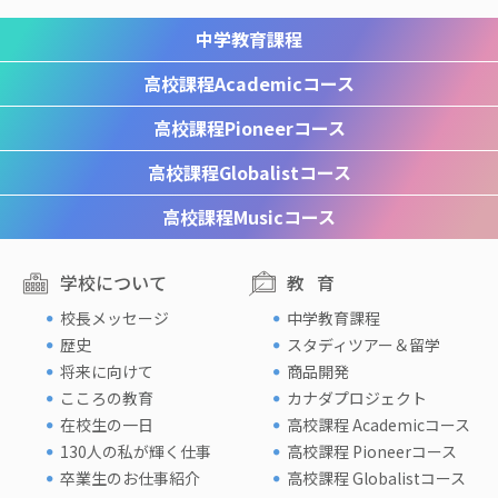
中学教育課程
高校課程
Academicコース
高校課程
Pioneerコース
高校課程
Globalistコース
高校課程
Musicコース
学校について
教育
校長メッセージ
中学教育課程
歴史
スタディツアー＆留学
将来に向けて
商品開発
こころの教育
カナダプロジェクト
在校生の一日
高校課程 Academicコース
130人の私が輝く仕事
高校課程 Pioneerコース
卒業生のお仕事紹介
高校課程 Globalistコース