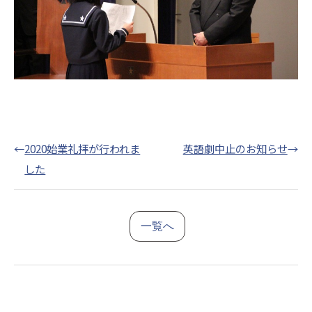
←
2020始業礼拝が行われま
英語劇中止のお知らせ
→
した
一覧へ