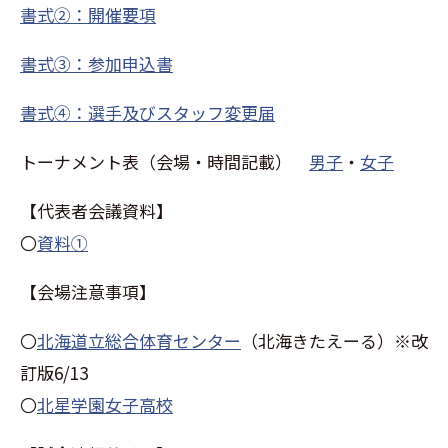
書式②：開催要項
書式③：参加申込書
書式④：選手及びスタッフ変更届
トーナメント表（会場・時間記載）
男子
・
女子
【代表者会議資料】
〇
資料①
【会場注意事項】
〇
北海道立総合体育センター
（北海きたえーる）※改
訂版6/13
〇
北星学園女子高校