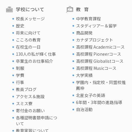
学校について
教育
校長メッセージ
中学教育課程
歴史
スタディツアー＆留学
将来に向けて
商品開発
こころの教育
カナダプロジェクト
在校生の一日
高校課程 Academicコース
130人の私が輝く仕事
高校課程 Pioneerコース
卒業生のお仕事紹介
高校課程 Globalistコース
制服
高校課程 Musicコース
学費
大学実績
行事
学園内・指定校・同盟校推
薦枠
教員ブログ
北星女子の英語
アクセス＆施設
6年間・3年間の進路指導
スミス寮
自治活動
寄付金のお願い
各種証明書類申請につ
いて
教育実習について