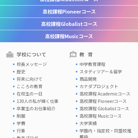
高校課程
Pioneerコース
高校課程
Globalistコース
高校課程
Musicコース
学校について
教育
校長メッセージ
中学教育課程
歴史
スタディツアー＆留学
将来に向けて
商品開発
こころの教育
カナダプロジェクト
在校生の一日
高校課程 Academicコース
130人の私が輝く仕事
高校課程 Pioneerコース
卒業生のお仕事紹介
高校課程 Globalistコース
制服
高校課程 Musicコース
学費
大学実績
行事
学園内・指定校・同盟校推
薦枠