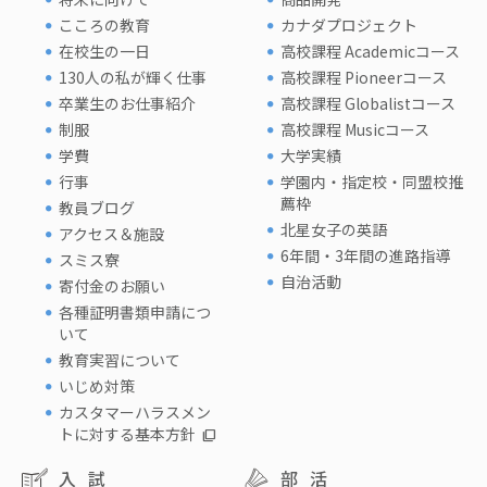
こころの教育
カナダプロジェクト
在校生の一日
高校課程 Academicコース
130人の私が輝く仕事
高校課程 Pioneerコース
卒業生のお仕事紹介
高校課程 Globalistコース
制服
高校課程 Musicコース
学費
大学実績
行事
学園内・指定校・同盟校推
薦枠
教員ブログ
北星女子の英語
アクセス＆施設
6年間・3年間の進路指導
スミス寮
自治活動
寄付金のお願い
各種証明書類申請につ
いて
教育実習について
いじめ対策
カスタマーハラスメン
トに対する基本方針
入試
部活