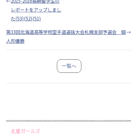
←
2015-2016長期留学生の
レポートをアップしまし
た(53)(52)(51)
第33回北海道高等学校空手道選抜大会札幌支部予選会 個
→
人形優勝
一覧へ
北星ガールズ