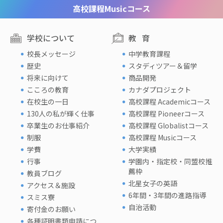
高校課程
Musicコース
学校について
教育
校長メッセージ
中学教育課程
歴史
スタディツアー＆留学
将来に向けて
商品開発
こころの教育
カナダプロジェクト
在校生の一日
高校課程 Academicコース
130人の私が輝く仕事
高校課程 Pioneerコース
卒業生のお仕事紹介
高校課程 Globalistコース
制服
高校課程 Musicコース
学費
大学実績
行事
学園内・指定校・同盟校推
薦枠
教員ブログ
北星女子の英語
アクセス＆施設
6年間・3年間の進路指導
スミス寮
自治活動
寄付金のお願い
各種証明書類申請につ