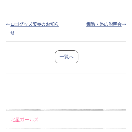
←
ロゴグッズ販売のお知ら
釧路・帯広説明会
→
せ
一覧へ
北星ガールズ