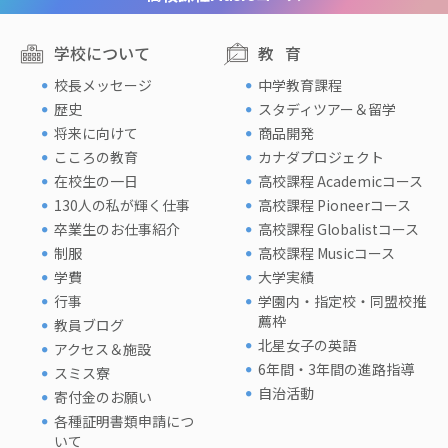
学校について
教育
校長メッセージ
中学教育課程
歴史
スタディツアー＆留学
将来に向けて
商品開発
こころの教育
カナダプロジェクト
在校生の一日
高校課程 Academicコース
130人の私が輝く仕事
高校課程 Pioneerコース
卒業生のお仕事紹介
高校課程 Globalistコース
制服
高校課程 Musicコース
学費
大学実績
行事
学園内・指定校・同盟校推
薦枠
教員ブログ
北星女子の英語
アクセス＆施設
6年間・3年間の進路指導
スミス寮
自治活動
寄付金のお願い
各種証明書類申請につ
いて