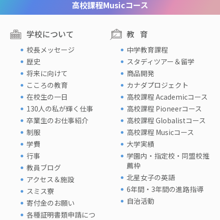
高校課程
Musicコース
学校について
教育
校長メッセージ
中学教育課程
歴史
スタディツアー＆留学
将来に向けて
商品開発
こころの教育
カナダプロジェクト
在校生の一日
高校課程 Academicコース
130人の私が輝く仕事
高校課程 Pioneerコース
卒業生のお仕事紹介
高校課程 Globalistコース
制服
高校課程 Musicコース
学費
大学実績
行事
学園内・指定校・同盟校推
薦枠
教員ブログ
北星女子の英語
アクセス＆施設
6年間・3年間の進路指導
スミス寮
自治活動
寄付金のお願い
各種証明書類申請につ