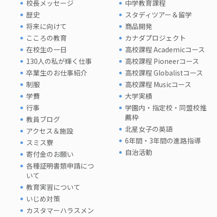
校長メッセージ
中学教育課程
歴史
スタディツアー＆留学
将来に向けて
商品開発
こころの教育
カナダプロジェクト
在校生の一日
高校課程 Academicコース
130人の私が輝く仕事
高校課程 Pioneerコース
卒業生のお仕事紹介
高校課程 Globalistコース
制服
高校課程 Musicコース
学費
大学実績
行事
学園内・指定校・同盟校推
薦枠
教員ブログ
北星女子の英語
アクセス＆施設
6年間・3年間の進路指導
スミス寮
自治活動
寄付金のお願い
各種証明書類申請につ
いて
教育実習について
いじめ対策
カスタマーハラスメン