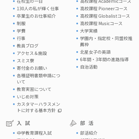
在校生の一日
高校課程 Academicコース
130人の私が輝く仕事
高校課程 Pioneerコース
卒業生のお仕事紹介
高校課程 Globalistコース
制服
高校課程 Musicコース
学費
大学実績
行事
学園内・指定校・同盟校推
薦枠
教員ブログ
北星女子の英語
アクセス＆施設
6年間・3年間の進路指導
スミス寮
自治活動
寄付金のお願い
各種証明書類申請につ
いて
教育実習について
いじめ対策
カスタマーハラスメン
トに対する基本方針
入試
部活
中学教育課程入試
部活紹介