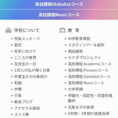
高校課程
Globalistコース
高校課程
Musicコース
学校について
教育
校長メッセージ
中学教育課程
歴史
スタディツアー＆留学
将来に向けて
商品開発
こころの教育
カナダプロジェクト
在校生の一日
高校課程 Academicコース
130人の私が輝く仕事
高校課程 Pioneerコース
卒業生のお仕事紹介
高校課程 Globalistコース
制服
高校課程 Musicコース
学費
大学実績
行事
学園内・指定校・同盟校推
薦枠
教員ブログ
北星女子の英語
アクセス＆施設
6年間・3年間の進路指導
スミス寮