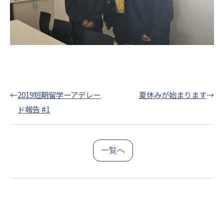
←
2019短期留学ーアデレー
夏休みが始まります
→
ド報告 #1
一覧へ