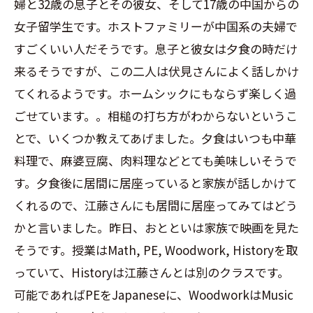
婦と
32
歳の息子とその彼女、そして
17
歳の中国からの
女子留学生です。ホストファミリーが中国系の夫婦で
すごくいい人だそうです。息子と彼女は夕食の時だけ
来るそうですが、この二人は伏見さんによく話しかけ
てくれるようです。ホームシックにもならず楽しく過
ごせています。。相槌の打ち方がわからないというこ
とで、いくつか教えてあげました。夕食はいつも中華
料理で、麻婆豆腐、肉料理などとても美味しいそうで
す。夕食後に居間に居座っていると家族が話しかけて
くれるので、江藤さんにも居間に居座ってみてはどう
かと言いました。昨日、おとといは家族で映画を見た
そうです。授業は
Math, PE, Woodwork, History
を取
っていて、
History
は江藤さんとは別のクラスです。
可能であれば
PE
を
Japanese
に、
Woodwork
は
Music