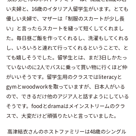
い夫婦と、
16
歳のイタリア人留学生がいます。とても
優しい夫婦で、マザーは「制服のスカートが少し長
い」と言ったらスカートを縫って短くしてくれまし
た。毎日昼ご飯を作ってくれるし、洗濯もしてくれる
し、いろいろと連れて行ってくれるということで、と
ても嬉しそうでした。留学生とは、まだ
3
日しかたっ
ていないのに
2
人でバスに乗って買い物に行くほど仲
がいいそうです。留学生用のクラスでは
literacy
と
gym
と
woodwork
を取っていますが、日本人がいる
ので、できるだけ他のアジア人と話すようにしている
そうです。
food
と
drama
はメインストリームのクラ
スで、大変だけど頑張りたいと言っていました。
高津結衣さんのホストファミリーは
48
歳のシングル