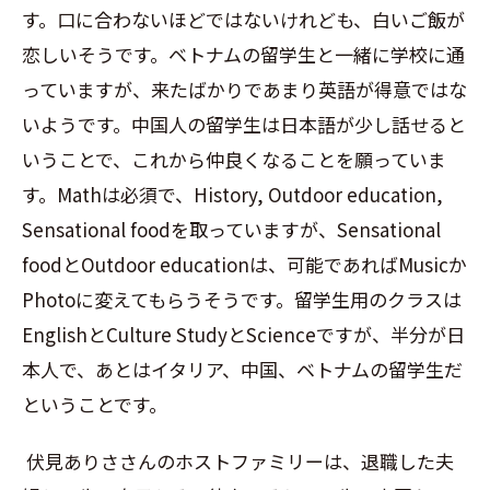
す。口に合わないほどではないけれども、白いご飯が
恋しいそうです。ベトナムの留学生と一緒に学校に通
っていますが、来たばかりであまり英語が得意ではな
いようです。中国人の留学生は日本語が少し話せると
いうことで、これから仲良くなることを願っていま
す。
Math
は必須で、
History, Outdoor education,
Sensational food
を取っていますが、
Sensational
food
と
Outdoor education
は、可能であれば
Music
か
Photo
に変えてもらうそうです。留学生用のクラスは
English
と
Culture Study
と
Science
ですが、半分が日
本人で、あとはイタリア、中国、ベトナムの留学生だ
ということです。
伏見ありささんのホストファミリーは、退職した夫