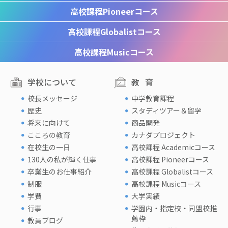
高校課程
Pioneerコース
高校課程
Globalistコース
高校課程
Musicコース
学校について
教育
校長メッセージ
中学教育課程
歴史
スタディツアー＆留学
将来に向けて
商品開発
こころの教育
カナダプロジェクト
在校生の一日
高校課程 Academicコース
130人の私が輝く仕事
高校課程 Pioneerコース
卒業生のお仕事紹介
高校課程 Globalistコース
制服
高校課程 Musicコース
学費
大学実績
行事
学園内・指定校・同盟校推
薦枠
教員ブログ