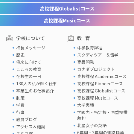
高校課程
Globalistコース
高校課程
Musicコース
学校について
教育
校長メッセージ
中学教育課程
歴史
スタディツアー＆留学
将来に向けて
商品開発
こころの教育
カナダプロジェクト
在校生の一日
高校課程 Academicコース
130人の私が輝く仕事
高校課程 Pioneerコース
卒業生のお仕事紹介
高校課程 Globalistコース
制服
高校課程 Musicコース
学費
大学実績
行事
学園内・指定校・同盟校推
薦枠
教員ブログ
北星女子の英語
アクセス＆施設
6年間・3年間の進路指導
スミス寮