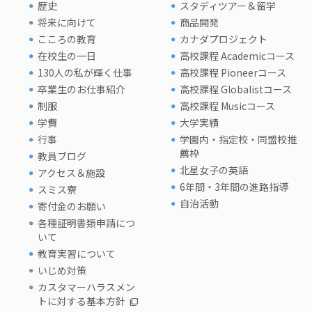
歴史
スタディツアー＆留学
将来に向けて
商品開発
こころの教育
カナダプロジェクト
在校生の一日
高校課程 Academicコース
130人の私が輝く仕事
高校課程 Pioneerコース
卒業生のお仕事紹介
高校課程 Globalistコース
制服
高校課程 Musicコース
学費
大学実績
行事
学園内・指定校・同盟校推
薦枠
教員ブログ
北星女子の英語
アクセス＆施設
6年間・3年間の進路指導
スミス寮
自治活動
寄付金のお願い
各種証明書類申請につ
いて
教育実習について
いじめ対策
カスタマーハラスメン
トに対する基本方針