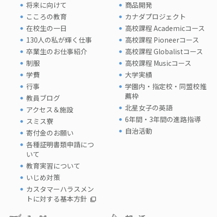
将来に向けて
商品開発
こころの教育
カナダプロジェクト
在校生の一日
高校課程 Academicコース
130人の私が輝く仕事
高校課程 Pioneerコース
卒業生のお仕事紹介
高校課程 Globalistコース
制服
高校課程 Musicコース
学費
大学実績
行事
学園内・指定校・同盟校推
薦枠
教員ブログ
北星女子の英語
アクセス＆施設
6年間・3年間の進路指導
スミス寮
自治活動
寄付金のお願い
各種証明書類申請につ
いて
教育実習について
いじめ対策
カスタマーハラスメン
トに対する基本方針