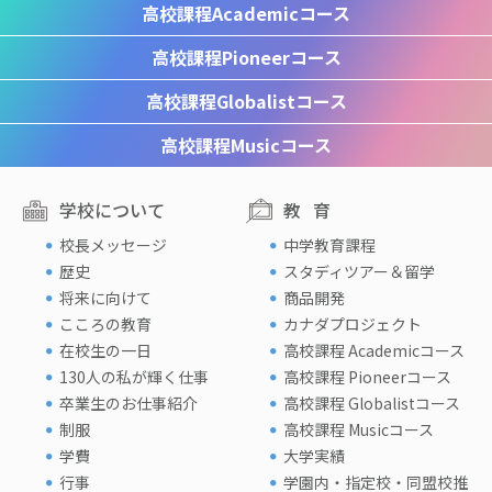
高校課程
Academicコース
高校課程
Pioneerコース
高校課程
Globalistコース
高校課程
Musicコース
学校について
教育
校長メッセージ
中学教育課程
歴史
スタディツアー＆留学
将来に向けて
商品開発
こころの教育
カナダプロジェクト
在校生の一日
高校課程 Academicコース
130人の私が輝く仕事
高校課程 Pioneerコース
卒業生のお仕事紹介
高校課程 Globalistコース
制服
高校課程 Musicコース
学費
大学実績
行事
学園内・指定校・同盟校推