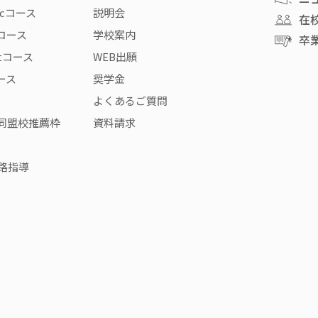
icコース
説明会
在
rコース
学校案内
卒
stコース
WEB出願
コース
奨学金
よくあるご質問
同盟校推薦枠
資料請求
路指導