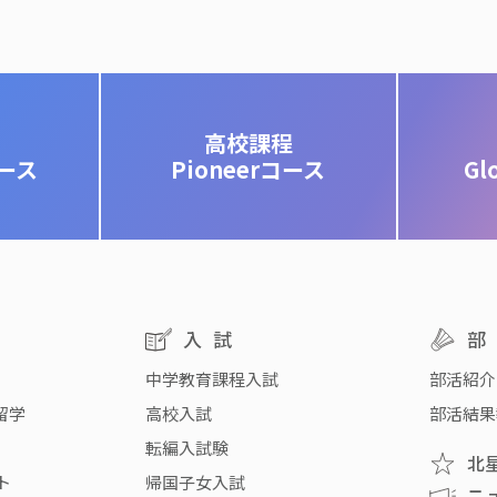
高校課程
コース
Pioneerコース
Gl
入試
中学教育課程入試
部活紹介
留学
高校入試
部活結果
転編入試験
北
ト
帰国子女入試
ニ