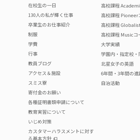
在校生の一日
高校課程 Academ
130人の私が輝く仕事
高校課程 Pionee
卒業生のお仕事紹介
高校課程 Globali
制服
高校課程 Music
学費
大学実績
行事
学園内・指定校・
教員ブログ
北星女子の英語
アクセス＆施設
6年間・3年間の進
スミス寮
自治活動
寄付金のお願い
各種証明書類申請について
教育実習について
いじめ対策
カスタマーハラスメントに対す
る基本方針