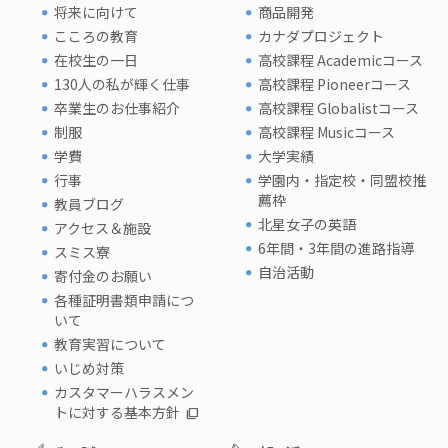
将来に向けて
商品開発
こころの教育
カナダプロジェクト
在校生の一日
高校課程 Academicコース
130人の私が輝く仕事
高校課程 Pioneerコース
卒業生のお仕事紹介
高校課程 Globalistコース
制服
高校課程 Musicコース
学費
大学実績
行事
学園内・指定校・同盟校推
薦枠
教員ブログ
北星女子の英語
アクセス＆施設
6年間・3年間の進路指導
スミス寮
自治活動
寄付金のお願い
各種証明書類申請につ
いて
教育実習について
いじめ対策
カスタマーハラスメン
トに対する基本方針