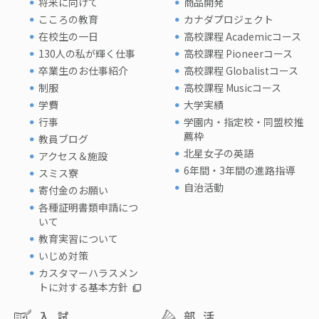
将来に向けて
商品開発
こころの教育
カナダプロジェクト
在校生の一日
高校課程 Academicコース
130人の私が輝く仕事
高校課程 Pioneerコース
卒業生のお仕事紹介
高校課程 Globalistコース
制服
高校課程 Musicコース
学費
大学実績
行事
学園内・指定校・同盟校推
薦枠
教員ブログ
北星女子の英語
アクセス＆施設
6年間・3年間の進路指導
スミス寮
自治活動
寄付金のお願い
各種証明書類申請につ
いて
教育実習について
いじめ対策
カスタマーハラスメン
トに対する基本方針
入試
部活