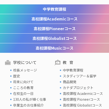
中学教育課程
高校課程
Academicコース
高校課程
Pioneerコース
高校課程
Globalistコース
高校課程
Musicコース
学校について
教育
校長メッセージ
中学教育課程
歴史
スタディツアー＆留学
将来に向けて
商品開発
こころの教育
カナダプロジェクト
在校生の一日
高校課程 Academicコース
130人の私が輝く仕事
高校課程 Pioneerコース
卒業生のお仕事紹介
高校課程 Globalistコース