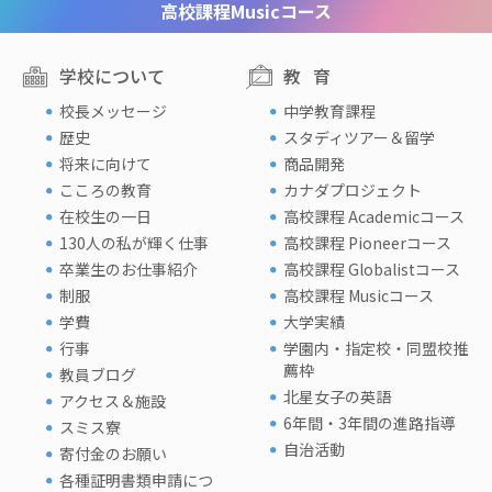
高校課程
Musicコース
学校について
教育
校長メッセージ
中学教育課程
歴史
スタディツアー＆留学
将来に向けて
商品開発
こころの教育
カナダプロジェクト
在校生の一日
高校課程 Academicコース
130人の私が輝く仕事
高校課程 Pioneerコース
卒業生のお仕事紹介
高校課程 Globalistコース
制服
高校課程 Musicコース
学費
大学実績
行事
学園内・指定校・同盟校推
薦枠
教員ブログ
北星女子の英語
アクセス＆施設
6年間・3年間の進路指導
スミス寮
自治活動
寄付金のお願い
各種証明書類申請につ