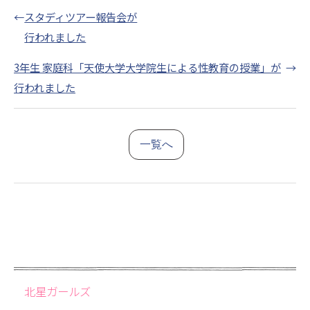
←
スタディツアー報告会が
行われました
3年生 家庭科「天使大学大学院生による性教育の授業」が
→
行われました
一覧へ
北星ガールズ