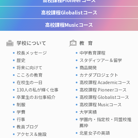
高校課程
Pioneerコース
高校課程
Globalistコース
高校課程
Musicコース
学校について
教育
校長メッセージ
中学教育課程
歴史
スタディツアー＆留学
将来に向けて
商品開発
こころの教育
カナダプロジェクト
在校生の一日
高校課程 Academicコース
130人の私が輝く仕事
高校課程 Pioneerコース
卒業生のお仕事紹介
高校課程 Globalistコース
制服
高校課程 Musicコース
学費
大学実績
行事
学園内・指定校・同盟校推
薦枠
教員ブログ
北星女子の英語
アクセス＆施設