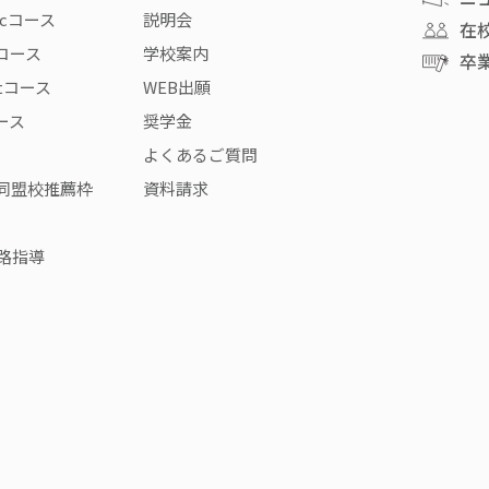
icコース
説明会
在
rコース
学校案内
卒
stコース
WEB出願
コース
奨学金
よくあるご質問
同盟校推薦枠
資料請求
路指導