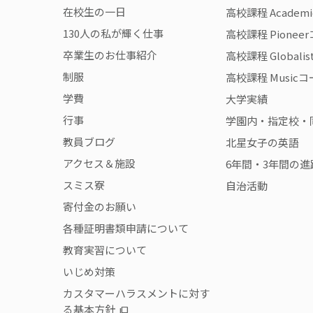
在校生の一日
高校課程 Academ
130人の私が輝く仕事
高校課程 Pionee
卒業生のお仕事紹介
高校課程 Globali
制服
高校課程 Music
学費
大学実績
行事
学園内・指定校・
教員ブログ
北星女子の英語
アクセス＆施設
6年間・3年間の進
スミス寮
自治活動
寄付金のお願い
各種証明書類申請について
教育実習について
いじめ対策
カスタマーハラスメントに対す
る基本方針