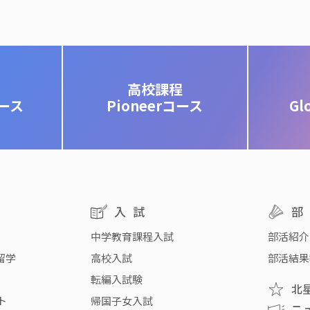
高校課程
コース
Pioneerコース
Gl
入試
中学教育課程入試
部活紹介
留学
高校入試
部活結果
転編入試験
北
ト
帰国子女入試
ニ