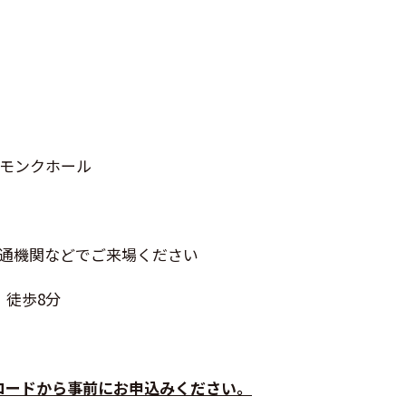
モンクホール
通機関などでご来場ください
 徒歩
8
分
コードから事前にお申込みください。