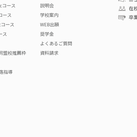
icコース
説明会
在
rコース
学校案内
卒
stコース
WEB出願
コース
奨学金
よくあるご質問
同盟校推薦枠
資料請求
路指導