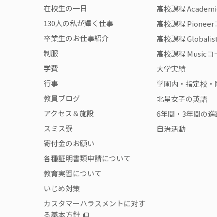
在校生の一日
高校課程 Academ
130人の私が輝く仕事
高校課程 Pionee
卒業生のお仕事紹介
高校課程 Globali
制服
高校課程 Music
学費
大学実績
行事
学園内・指定校・
教員ブログ
北星女子の英語
アクセス＆施設
6年間・3年間の進
スミス寮
自治活動
寄付金のお願い
各種証明書類申請について
教育実習について
いじめ対策
カスタマーハラスメントに対す
る基本方針