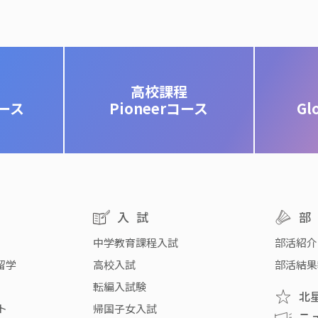
高校課程
コース
Pioneerコース
Gl
入試
中学教育課程入試
部活紹介
留学
高校入試
部活結果
転編入試験
北
ト
帰国子女入試
ニ